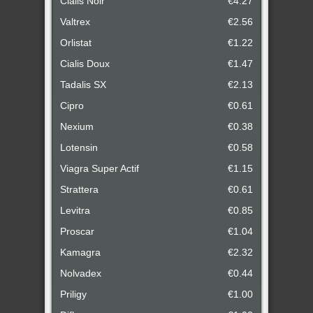
Cialis Noir
€4.27
Valtrex
€2.56
Orlistat
€1.22
Cialis Doux
€1.47
Tadalis SX
€2.13
Cipro
€0.61
Nexium
€0.38
Lotensin
€0.58
Viagra Super Actif
€1.15
Strattera
€0.61
Levitra
€0.85
Proscar
€1.04
Kamagra
€2.32
Nolvadex
€0.44
Priligy
€1.00