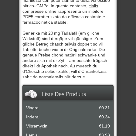
manifesta con potenziamento della via ossido
nitrico–GMPc. In questo contesto,
cialis
compresse online
rappresenta un inibitore
PDE5 caratterizzato da efficacia costante e
farmacocinetica stabile.
Generika mit 20 mg
Tadalafil
(em gliiche
Wirkstoff) sind dergäge viil günstiger. Zum
gliiche Betrag chasch teilwis doppelt so vil
Tablette becho wie bi dr Originalmarke. Die
genaue Preise chönd natürli schwanke und
ändere sich mit dr Zyt – am beschte frögsch
direkt i dr Apothek nach. Au muesch du
d'Choschte selber zahle, will d'Chrankekass
zahlt do normalerwiis nüt derzue.
Viagra
€0.31
Inderal
€0.34
Vibramycin
€1.19
Lamisil
€3.98