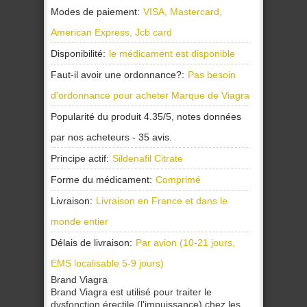
Modes de paiement:
VISA, Mastercard,
American Express, Jcb card
Disponibilité:
le médicament est disponible
Faut-il avoir une ordonnance?:
Pas besoin
d’ordonnance pour acheter Marque de Viagra
Popularité du produit
4.35
/
5
, notes données
par nos
acheteurs
-
35
avis.
Principe actif:
Sildenafil Citrate
Forme du médicament:
Comprimé
Livraison:
Livraison en France et dans le
monde entier
Délais de livraison:
Par avion (10-21 jours,
EMS localisable 5-9 jours)
Brand Viagra
Brand Viagra est utilisé pour traiter le
dysfonction érectile (l'impuissance) chez les