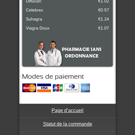
Diflucan
€1.02
Celebrex
€0.57
Suhagra
€1.24
Viagra Doux
€1.07
Page d’accueil
Statut de la commande