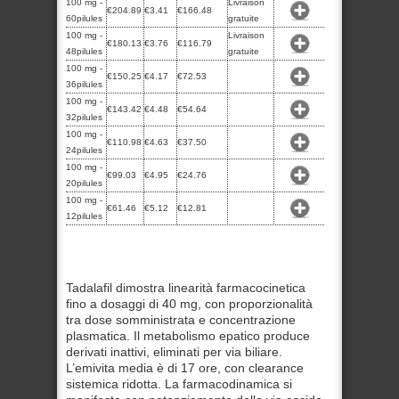
100 mg -
Livraison
€204.89
€3.41
€166.48
60pilules
gratuite
100 mg -
Livraison
€180.13
€3.76
€116.79
48pilules
gratuite
100 mg -
€150.25
€4.17
€72.53
36pilules
100 mg -
€143.42
€4.48
€54.64
32pilules
100 mg -
€110.98
€4.63
€37.50
24pilules
100 mg -
€99.03
€4.95
€24.76
20pilules
100 mg -
€61.46
€5.12
€12.81
12pilules
Tadalafil dimostra linearità farmacocinetica
fino a dosaggi di 40 mg, con proporzionalità
tra dose somministrata e concentrazione
plasmatica. Il metabolismo epatico produce
derivati inattivi, eliminati per via biliare.
L’emivita media è di 17 ore, con clearance
sistemica ridotta. La farmacodinamica si