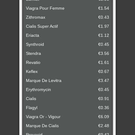
Viagra Pour Femme
€1.54
Zithromax
€0.43
Cialis Super Actif
€1.97
Eriacta
€1.12
Synthroid
€0.45
Stendra
€3.56
Revatio
€1.61
Keflex
€0.67
Marque De Levitra
€3.47
Erythromycin
€0.45
Cialis
€0.91
Flagyl
€0.36
Viagra Or - Vigour
€6.09
Marque De Cialis
€2.48
Prevacid
€0.42