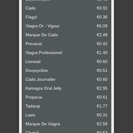
Cialis
€0.91
Flagyl
€0.36
Viagra Or - Vigour
€6.09
Marque De Cialis
€2.48
Prevacid
€0.42
Viagra Professionel
€1.40
Lioresal
€0.60
Doxycycline
€0.51
Cialis Journalier
€0.60
Kamagra Oral Jelly
€2.95
Propecia
€0.61
Tadacip
€1.77
Lasix
€0.31
Marque De Viagra
€2.58
Clomid
€0.53