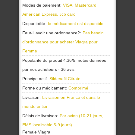
Modes de paiement:
VISA, Mastercard,
American Express, Jcb card
Disponibilité:
le médicament est disponible
Faut-il avoir une ordonnance?:
Pas besoin
d’ordonnance pour acheter Viagra pour
Femme
Popularité du produit
4.36
/
5
, notes données
par nos
acheteurs
-
36
avis.
Principe actif:
Sildenafil Citrate
Forme du médicament:
Comprimé
Livraison:
Livraison en France et dans le
monde entier
Délais de livraison:
Par avion (10-21 jours,
EMS localisable 5-9 jours)
Female Viagra