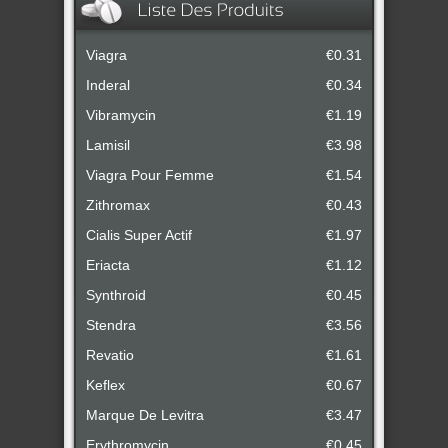
Viagra
€0.31
Inderal
€0.34
Vibramycin
€1.19
Lamisil
€3.98
Viagra Pour Femme
€1.54
Zithromax
€0.43
Cialis Super Actif
€1.97
Eriacta
€1.12
Synthroid
€0.45
Stendra
€3.56
Revatio
€1.61
Keflex
€0.67
Marque De Levitra
€3.47
Erythromycin
€0.45