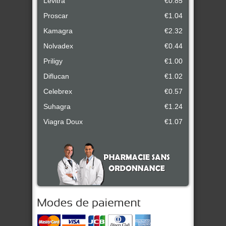
Levitra
€0.85
Proscar
€1.04
Kamagra
€2.32
Nolvadex
€0.44
Priligy
€1.00
Diflucan
€1.02
Celebrex
€0.57
Suhagra
€1.24
Viagra Doux
€1.07