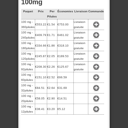
100mg
Paquet
Prix
Per
Économies
Livraison
Commande
Pilules
100 mg -
Livraison
€553.22
€1.54
€753.00
360pilules
gratuite
100 mg -
Livraison
€409.79
€1.71
€461.02
240pilules
gratuite
100 mg -
Livraison
€334.66
€1.86
€318.10
180pilules
gratuite
100 mg -
Livraison
€245.87
€2.05
€189.53
120pilules
gratuite
100 mg -
Livraison
€208.30
€2.26
€125.67
92pilules
gratuite
100 mg -
€151.10
€2.52
€66.59
60pilules
100 mg -
€84.51
€2.64
€31.69
32pilules
100 mg -
€58.05
€2.90
€14.51
20pilules
100 mg -
€38.41
€3.20
€5.12
12pilules