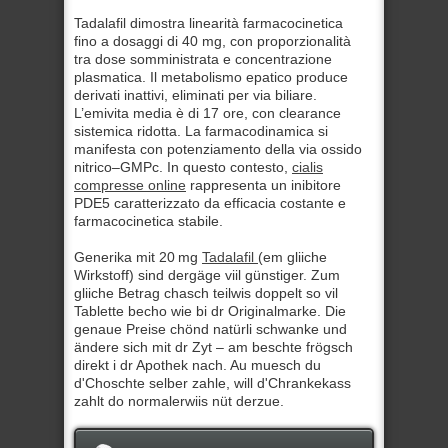
Tadalafil dimostra linearità farmacocinetica
fino a dosaggi di 40 mg, con proporzionalità
tra dose somministrata e concentrazione
plasmatica. Il metabolismo epatico produce
derivati inattivi, eliminati per via biliare.
L’emivita media è di 17 ore, con clearance
sistemica ridotta. La farmacodinamica si
manifesta con potenziamento della via ossido
nitrico–GMPc. In questo contesto,
cialis
compresse online
rappresenta un inibitore
PDE5 caratterizzato da efficacia costante e
farmacocinetica stabile.
Generika mit 20 mg
Tadalafil
(em gliiche
Wirkstoff) sind dergäge viil günstiger. Zum
gliiche Betrag chasch teilwis doppelt so vil
Tablette becho wie bi dr Originalmarke. Die
genaue Preise chönd natürli schwanke und
ändere sich mit dr Zyt – am beschte frögsch
direkt i dr Apothek nach. Au muesch du
d'Choschte selber zahle, will d'Chrankekass
zahlt do normalerwiis nüt derzue.